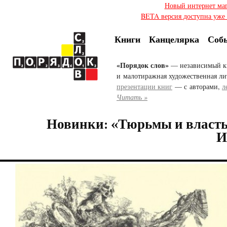
Новый интернет ма
BETA версия доступна уже с
Книги
Канцелярка
Соб
«Порядок слов»
— независимый к
и малотиражная художественная ли
презентации книг
— с авторами,
л
Читать »
Новинки: «Тюрьмы и власт
И