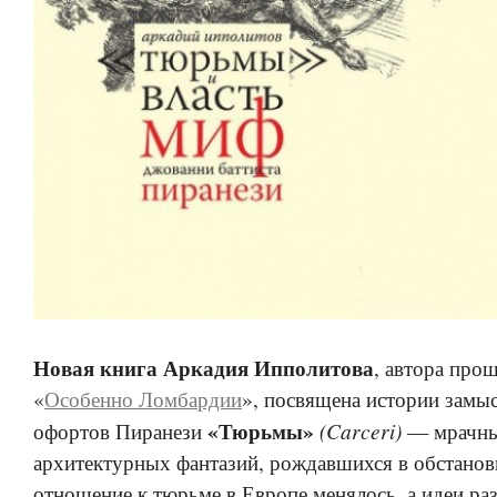
Новая книга Аркадия Ипполитова
, автора про
«
Особенно Ломбардии
», посвящена истории замыс
«Тюрьмы»
(Carceri)
офортов Пиранези
— мрачн
архитектурных фантазий, рождавшихся в обстановк
отношение к тюрьме в Европе менялось, а идеи ра