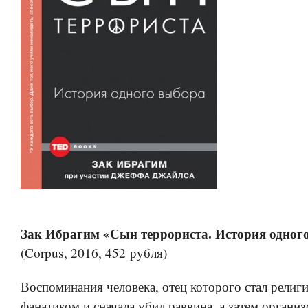
Зак Ибрагим «Сын террориста. История одног
(Corpus, 2016, 452 рубля)
Воспоминания человека, отец которого стал рели
фанатиком и сначала убил раввина, а затем организ