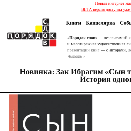
Новый интернет ма
BETA версия доступна уже с
Книги
Канцелярка
Соб
«Порядок слов»
— независимый к
и малотиражная художественная ли
презентации книг
— с авторами,
л
Читать »
Новинка: Зак Ибрагим «Сын т
История одно