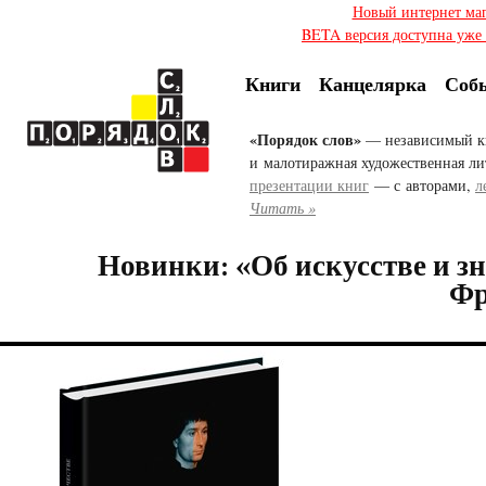
Новый интернет ма
BETA версия доступна уже с
Книги
Канцелярка
Соб
«Порядок слов»
— независимый к
и малотиражная художественная ли
презентации книг
— с авторами,
л
Читать »
Новинки: «Об искусстве и зн
Фр