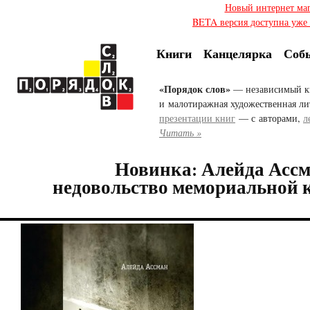
Новый интернет ма
BETA версия доступна уже с
Книги
Канцелярка
Соб
«Порядок слов»
— независимый к
и малотиражная художественная ли
презентации книг
— с авторами,
л
Читать »
Новинка: Алейда Ассм
недовольство мемориальной 