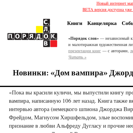
Новый интернет ма
BETA версия доступна уже с
Книги
Канцелярка
Соб
«Порядок слов»
— независимый к
и малотиражная художественная ли
презентации книг
— с авторами,
л
Читать »
Новинки: «Дом вампира» Джор
«Пока вы красили куличи, мы выпустили книгу пр
вампира, написанную 106 лет назад. Книга также в
интервью автора (немецкого шпиона Джорджа Вире
Фрейдом, Магнусом Хиршфельдом, злые воспомин
признание в любви Альфреду Дугласу и прочие н