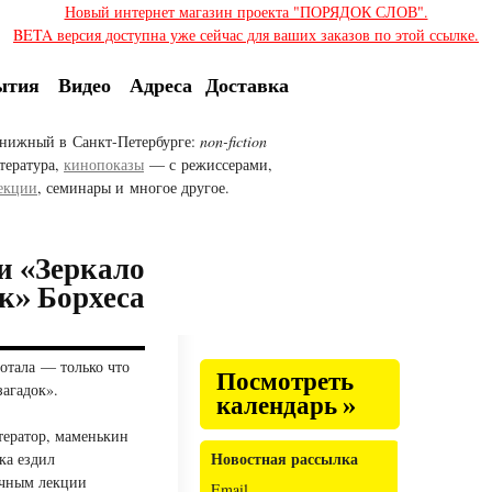
Новый интернет магазин проекта "ПОРЯДОК СЛОВ".
BETA версия доступна уже сейчас для ваших заказов по этой ссылке.
ытия
Видео
Адреса
Доставка
нижный в Санкт-Петербурге:
non-fiction
тература,
кинопоказы
— с режиссерами,
екции
, семинары и многое другое.
и «Зеркало
к» Борхеса
отала — только что
Посмотреть
агадок».
календарь »
тератор, маменькин
Новостная рассылка
ка ездил
ичным лекции
Email