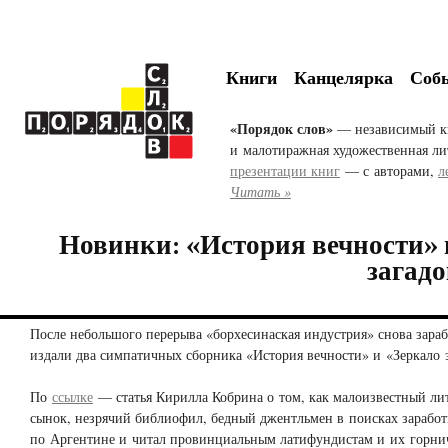
Книги
Канцелярка
Соб
«Порядок слов»
— независимый к
и малотиражная художественная ли
презентации книг
— с авторами,
л
Читать »
Новинки: «История вечности» 
загадо
После небольшого перерыва «борхесинаская индустрия» снова зараб
издали два симпатичных сборника «История вечности» и «Зеркало з
По
ссылке
— статья Кирилла Кобрина о том, как малоизвестный ли
сынок, незрячий библиофил, бедный джентльмен в поисках заработ
по Аргентине и читал провинциальным латифундистам и их горн