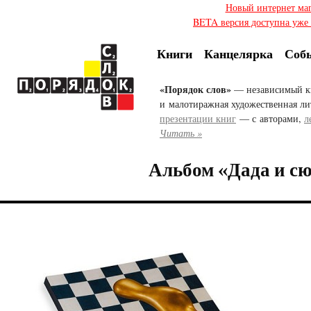
Новый интернет ма
BETA версия доступна уже с
Книги
Канцелярка
Соб
«Порядок слов»
— независимый к
и малотиражная художественная ли
презентации книг
— с авторами,
л
Читать »
Альбом «Дада и с