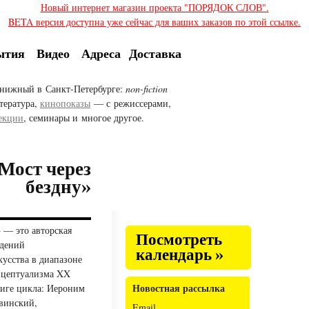
Новый интернет магазин проекта "ПОРЯДОК СЛОВ".
BETA версия доступна уже сейчас для ваших заказов по этой ссылке.
ытия
Видео
Адреса
Доставка
нижный в Санкт-Петербурге:
non-fiction
тература,
кинопоказы
— с режиссерами,
екции
, семинары и многое другое.
Мост через
бездну»
»
— это авторская
Посмотреть
едений
календарь »
кусства в диапазоне
онцептуализма XX
Новостная рассылка
ниге цикла: Иероним
винский,
Email