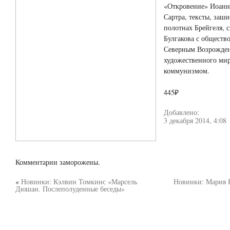
«Откровение» Иоанна
Сартра, тексты, заш
полотнах Брейгеля, 
Булгакова с обществ
Северным Возрожден
художественного мир
коммунизмом.
445₽
Добавлено:
3 декабря 2014, 4:08
Комментарии заморожены.
«
Новинки: Кэлвин Томкинс «Марсель
Новинки: Мария 
Дюшан. Послеполуденные беседы»