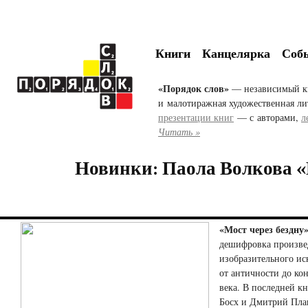
Книги
Канцелярка
Соб
«Порядок слов»
— независимый к
и малотиражная художественная ли
презентации книг
— с авторами,
л
Читать »
Новинки: Паола Волкова «
«Мост через бездну
дешифровка произв
изобразительного ис
от античности до к
века. В последней к
Босх и Дмитрий Пла