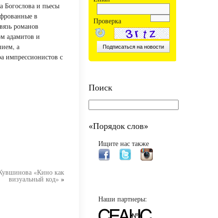
 Богослова и пьесы
ифрованные в
Проверка
связь романов
ом адамитов и
ием, а
а импрессионистов с
Поиск
«Порядок слов»
Ищите нас также
Кувшинова «Кино как
визуальный код»
»
Наши партнеры: