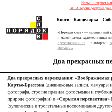
Новый интернет ма
BETA версия доступна уже с
Книги
Канцелярка
Соб
«Порядок слов»
— независимый к
и малотиражная художественная ли
презентации книг
— с авторами,
л
Читать »
Два прекрасных п
Два прекрасных переиздания: «Воображаемая 
Картье-Брессона
(дневниковые записи, мемуары и
фотографа, строгие правила фотосъемки и глубоки
«Скрытая перспектива» 
природе фотографии) и
(хулиганские и трогательные воспоминания другог