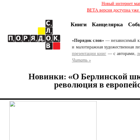
Новый интернет ма
BETA версия доступна уже с
Книги
Канцелярка
Соб
«Порядок слов»
— независимый к
и малотиражная художественная ли
презентации книг
— с авторами,
л
Читать »
Новинки: «О Берлинской шк
революция в европей