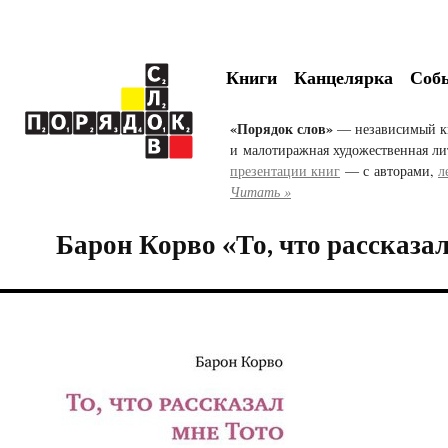
Книги
Канцелярка
Соб
«Порядок слов»
— независимый к
и малотиражная художественная ли
презентации книг
— с авторами,
л
Читать »
Барон Корво «То, что рассказа