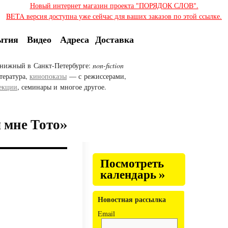
Новый интернет магазин проекта "ПОРЯДОК СЛОВ".
BETA версия доступна уже сейчас для ваших заказов по этой ссылке.
ытия
Видео
Адреса
Доставка
нижный в Санкт-Петербурге:
non-fiction
тература,
кинопоказы
— с режиссерами,
екции
, семинары и многое другое.
л мне Тото»
Посмотреть
календарь »
Новостная рассылка
Email