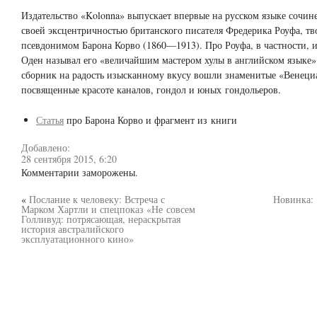
Издательство «Kolonna» выпускает впервые на русском языке сочин
своей эксцентричностью британского писателя Фредерика Роуфа, т
псевдонимом Барона Корво (1860—1913). Про Роуфа, в частности, и
Оден называл его «величайшим мастером хулы в английском языке
сборник на радость изысканному вкусу вошли знаменитые «Венеци
посвященные красоте каналов, гондол и юных гондольеров.
Статья
про Барона Корво и фрагмент из книги
Добавлено:
28 сентября 2015, 6:20
Комментарии заморожены.
«
Послание к человеку: Встреча с
Новинка:
Марком Хартли и спецпоказ «Не совсем
Голливуд: потрясающая, нераскрытая
история австралийского
эксплуатационного кино»