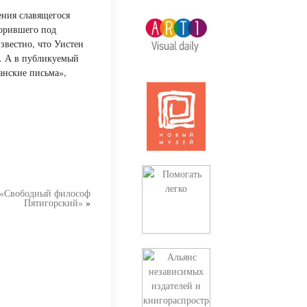
ения славящегося
ворившего под
звестно, что Уистен
». А в публикуемый
анские письма»,
 «Свободный философ
Пятигорский»
»