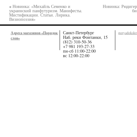
«
Новинка: «Михайль Семенко и
Новинка: Рюдигер
украинский панфутуризм. Манифесты.
би
Мистификации. Статьи. Лирика.
Визиопоэзия»
Санкт-Петербург
Адреса магазинов «Порядок
poryadoksl
Наб. реки Фонтанки, 15
слов»
(812) 310-50-36
+7 981 193-27-33
пн-сб 11:00-22:00
вс 12:00-22:00