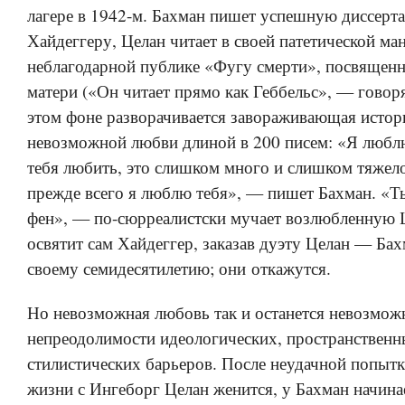
лагере в 1942-м. Бахман пишет успешную диссерт
Хайдеггеру, Целан читает в своей патетической ма
неблагодарной публике «Фугу смерти», посвящен
матери («Он читает прямо как Геббельс», — говорят
этом фоне разворачивается завораживающая истор
невозможной любви длиной в 200 писем: «Я люблю
тебя любить, это слишком много и слишком тяжело
прежде всего я люблю тебя», — пишет Бахман. «
фен», — по-сюрреалистски мучает возлюбленную 
освятит сам Хайдеггер, заказав дуэту Целан — Бах
своему семидесятилетию; они откажутся.
Но невозможная любовь так и останется невозмож
непреодолимости идеологических, пространственн
стилистических барьеров. После неудачной попыт
жизни с Ингеборг Целан женится, у Бахман начина