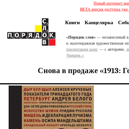
Новый интернет ма
BETA версия доступна уже с
Книги
Канцелярка
Соб
«Порядок слов»
— независимый к
и малотиражная художественная ли
презентации книг
— с авторами,
л
Читать »
Снова в продаже «1913: Г