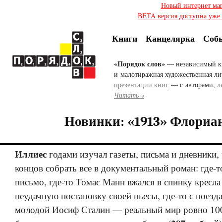
Новый интернет ма
BETA версия доступна уже с
Книги
Канцелярка
Соб
«Порядок слов»
— независимый к
и малотиражная художественная ли
презентации книг
— с авторами,
л
Читать »
Новинки: «1913» Флориа
Иллиес
годами изучал газеты, письма и дневники,
концов собрать все в документальный роман:
где-т
письмо,
где-то
Томас Манн вжался в спинку кресла
неудачную постановку своей пьесы,
где-то
с поезда
молодой Иосиф Сталин — реальный мир ровно 100 