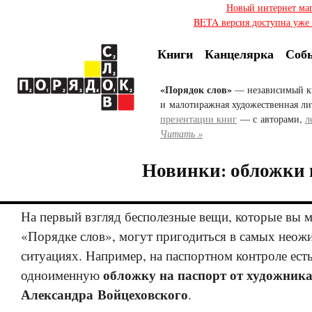
Новый интернет ма
BETA версия доступна уже с
Книги
Канцелярка
Соб
«Порядок слов»
— независимый к
и малотиражная художественная ли
презентации книг
— с авторами,
л
Читать »
Новинки: обложки 
На первый взгляд бесполезные вещи, которые вы м
«Порядке слов», могут пригодиться в самых нео
ситуациях. Например, на паспортном контроле ест
обложку на паспорт от художник
одноименную
Александра Войцеховского
.