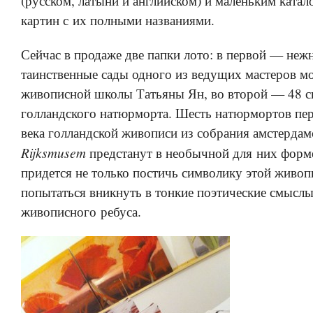
(русском, латыни и английском) и маленьким катал
картин с их полными названиями.
Сейчас в продаже две папки лото: в первой — неж
таинственные сады одного из ведущих мастеров м
живописной школы Татьяны Ян, во второй — 48 
голландского натюрморта. Шесть натюрмортов пер
века голландской живописи из собрания амстердам
Rijksmusem
предстанут в необычной для них форм
придется не только постичь символику этой живоп
попытаться вникнуть в тонкие поэтические смысл
живописного ребуса.