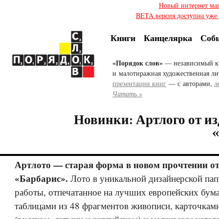
Новый интернет ма
BETA версия доступна уже с
Книги
Канцелярка
Соб
«Порядок слов»
— независимый к
и малотиражная художественная ли
презентации книг
— с авторами,
л
Читать »
Новинки: Артлого от из
Артлото — старая форма в новом прочтении от
«Барбарис».
Лото в уникальной дизайнерской пап
работы, отпечатанное на лучших европейских бума
таблицами из 48 фрагментов живописи, карточками