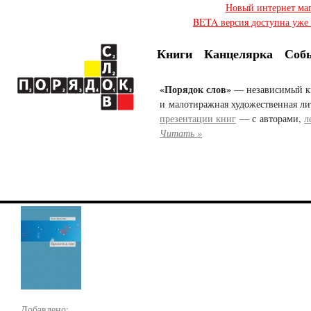
Новый интернет ма
BETA версия доступна уже с
Книги
Канцелярка
Соб
«Порядок слов»
— независимый к
и малотиражная художественная ли
презентации книг
— с авторами,
л
Читать »
Добавлено: