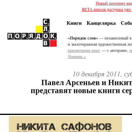
Новый интернет ма
BETA версия доступна уже с
Книги
Канцелярка
Соб
«Порядок слов»
— независимый к
и малотиражная художественная ли
презентации книг
— с авторами,
л
Читать »
10 декабря 2011, с
Павел Арсеньев и Ники
представят новые книги сер