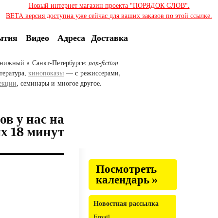
Новый интернет магазин проекта "ПОРЯДОК СЛОВ".
BETA версия доступна уже сейчас для ваших заказов по этой ссылке.
ытия
Видео
Адреса
Доставка
нижный в Санкт-Петербурге:
non-fiction
тература,
кинопоказы
— с режиссерами,
екции
, семинары и многое другое.
в у нас на
х 18 минут
Посмотреть
календарь »
Новостная рассылка
Email