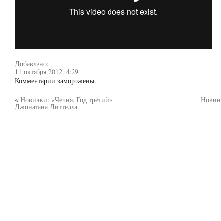
Добавлено:
11 октября 2012, 4:29
Комментарии заморожены.
«
Новинки: «Чечня. Год третий»
Новин
Джонатана Литтелла