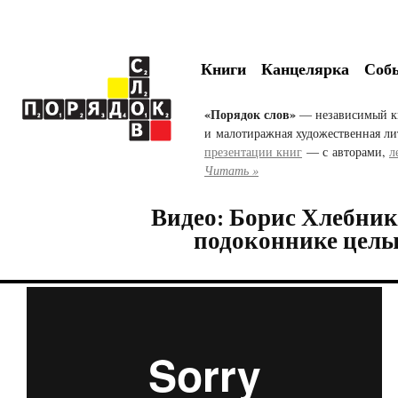
Книги
Канцелярка
Соб
«Порядок слов»
— независимый к
и малотиражная художественная ли
презентации книг
— с авторами,
л
Читать »
Видео: Борис Хлебнико
подоконнике целы