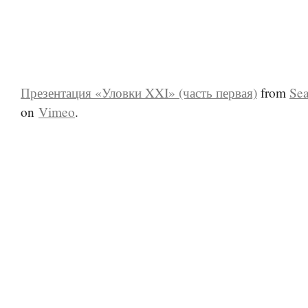
Презентация «Уловки XXI» (часть первая)
from
Se
on
Vimeo
.