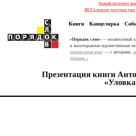
Новый интернет ма
BETA версия доступна уже с
Книги
Канцелярка
Соб
«Порядок слов»
— независимый к
и малотиражная художественная ли
презентации книг
— с авторами,
л
Читать »
Презентация книги Ант
«Уловка