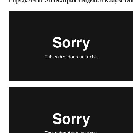
Аннекатрин Гендель
Клауса Оп
Порядке слов:
и