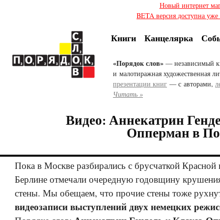
Новый интернет ма
BETA версия доступна уже с
Книги
Канцелярка
Соб
«Порядок слов»
— независимый к
и малотиражная художественная ли
презентации книг
— с авторами,
л
Читать »
Видео: Аннекатрин Генде
Опперман в По
Пока в Москве разбирались с брусчаткой Красной 
Берлине отмечали очередную годовщину крушени
стены. Мы обещаем, что прочие стены тоже рухну
видеозаписи выступлений двух немецких режис