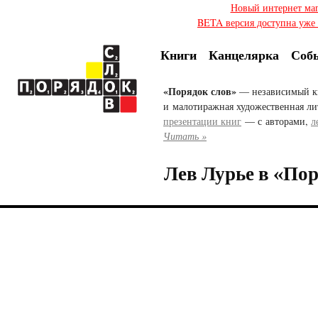
Новый интернет ма
BETA версия доступна уже с
Книги
Канцелярка
Соб
«Порядок слов»
— независимый к
и малотиражная художественная ли
презентации книг
— с авторами,
л
Читать »
Лев Лурье в «Пор