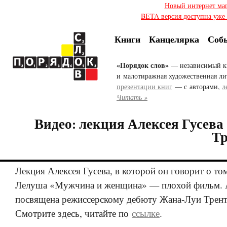
Новый интернет ма
BETA версия доступна уже с
Книги
Канцелярка
Соб
«Порядок слов»
— независимый к
и малотиражная художественная ли
презентации книг
— с авторами,
л
Читать »
Видео: лекция Алексея Гусева
Тр
Лекция Алексея Гусева, в которой он говорит о то
Лелуша «Мужчина и женщина» — плохой фильм. А
посвящена режиссерскому дебюту Жана-Луи Трент
Смотрите здесь, читайте по
ссылке
.