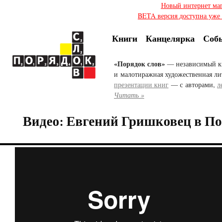
Новый интернет ма
BETA версия доступна уже с
Книги
Канцелярка
Соб
«Порядок слов»
— независимый к
и малотиражная художественная ли
презентации книг
— с авторами,
л
Читать »
Видео: Евгений Гришковец в По