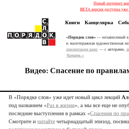
Новый интернет ма
BETA версия доступна уже с
Книги
Канцелярка
Соб
«Порядок слов»
— независимый к
и малотиражная художественная ли
презентации книг
— с авторами,
л
Читать »
Видео: Спасение по правила
Ал
В «Порядке слов» уже идет новый цикл лекций
под названием «
Раз в жизни
», а мы все еще не опу
последние выступления в рамках «
Спасения по пр
Смотрите и
читайте
четырнадцатый эпизод, посвя