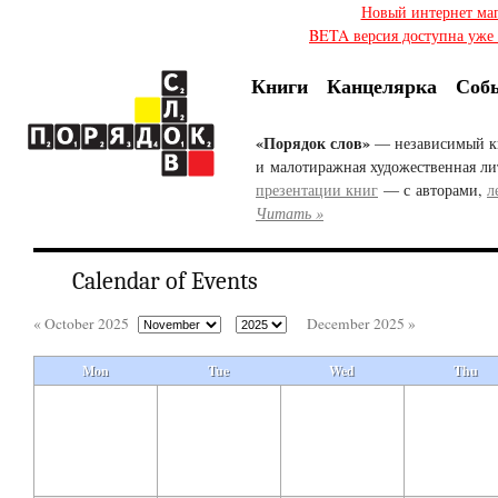
Новый интернет ма
BETA версия доступна уже с
Книги
Канцелярка
Соб
«Порядок слов»
— независимый к
и малотиражная художественная ли
презентации книг
— с авторами,
л
Читать »
Calendar of Events
« October 2025
December 2025 »
Mon
Tue
Wed
Thu