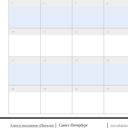
3
4
5
6
10
11
12
13
17
18
19
20
24
25
26
27
Санкт-Петербург
Адреса магазинов «Порядок
poryadoksl